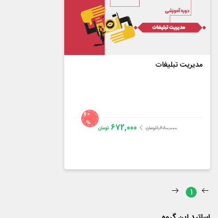
مدیریت تبلیغات
60
%
672,000
1,680,000
تومان
تومان
دکتر امیر اخلاصی
4.5
از
19
رای
1
اساتید این گروه