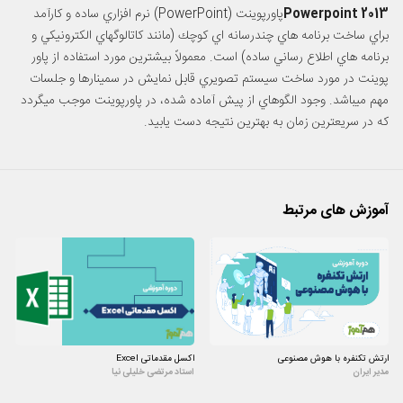
Powerpoint 2013
پاورپوینت (PowerPoint) نرم افزاري ساده و كارآمد
براي ساخت برنامه هاي چندرسانه اي كوچك (مانند كاتالوگهاي الكترونيكي و
برنامه هاي اطلاع رساني ساده) است. معمولاً بيشترين مورد استفاده از پاور
پوینت در مورد ساخت سيستم تصويري قابل نمايش در سمينارها و جلسات
مهم ميباشد. وجود الگوهاي از پيش آماده شده، در پاورپوینت موجب ميگردد
كه در سريعترين زمان به بهترين نتيجه دست يابيد.
آموزش های مرتبط
ارتش تکنفره با هوش مصنوعی
اکسل مقدماتی Excel
مدیر ایران
استاد مرتضی خلیلی نیا