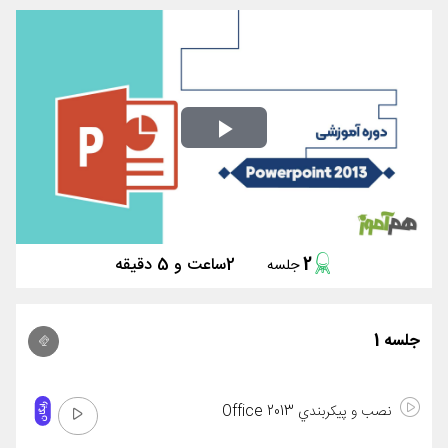
Play
Video
2
2ساعت و 5 دقیقه
جلسه
جلسه 1
نصب و پيکربندي Office 2013
رایگان