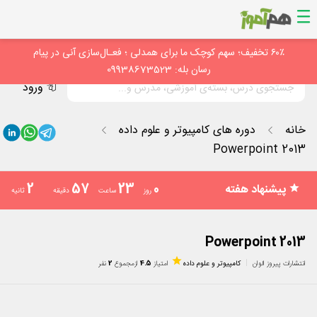
۶۰٪ تخفیف؛ سهم کوچک ما برای همدلی ؛ فعـال‌سازی آنی در پیام
رسان بله: 09938673523
ورود
خانه
دوره های کامپیوتر و علوم داده
Powerpoint 2013
1
57
23
0
پیشنهاد هفته
روز
ساعت
دقیقه
ثانیه
Powerpoint 2013
انتشارات پیروز الوان
کامپیوتر و علوم داده
امتیاز
4.5
از
مجموع
2
نفر