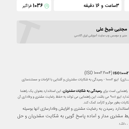
3ساعت و 16 دقیقه
1036
فراگیر
T
مجتبی شیخ علی
مدیر و موسس وب سایت آموزشی ایران آکادمی
)
ISO 100
ISO 10002
دوره الکترونیک (مجــازی) ایزو 10002 - رسیدگی به شکایات مشتریان و آشنایی با الزامات و مستندسازی
رسیدگی به شکایات مشتریان
، این استاندارد بعنوان یک راهنما
برای اجرای بهتر استاندارد ایزو 9001 می باشد، این راهنمایی می تواند به حفظ رضایت مشتری و وفاداری آن
ات بطور موثر و کارآمد کمک کند.
تاندارد رسیدن به رضایت مشتری و افزایش وفادارسازی آنها بوسیله
ط مشتری مدار و آماده پاسخ گویی به شکایت مشتریان
و حل
ی باشد.