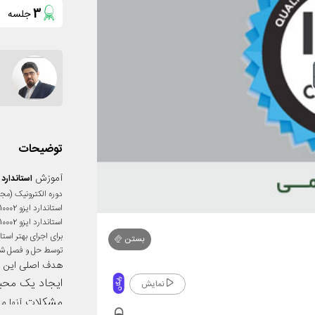
3
جلسه
توضیحات
آموزش
02:2004)
استاندارد
استاندارد ایزو 10002
استاندارد ایزو 10002 راهنمایی است برای
بستن
توسط حل و فصل شکای
هدف اصلی این اس
ایجاد یک محی
رایگان
نمایش
مشکلات
آنها م