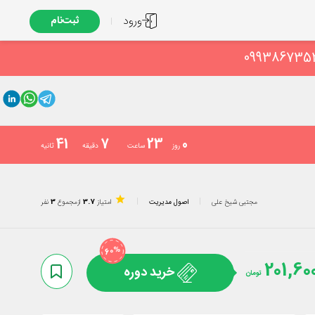
ورود
ثبت‌نام
41
7
23
0
روز
ساعت
دقیقه
ثانیه
مجتبی شیخ علی
اصول مدیریت
امتیاز
3.7
از
مجموع
3
نفر
%
60
201,60
خرید دوره
تومان