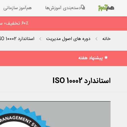
دسته‌بندی آموزش‌ها
هم‌آموز سازمانی
۶۰٪ تخفیف؛ سهم کوچک ما برای همدلی ؛ فعـال‌سازی آنی در پیام رسان بله: 09938673523
خانه
دوره های اصول مدیریت
استاندارد ISO 10002
پیشنهاد هفته
استاندارد ISO 10002