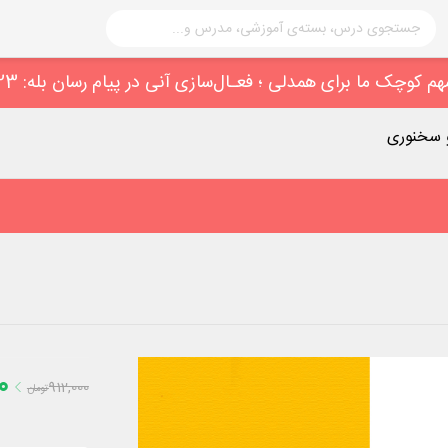
 سخنوری
0
912,000
تومان