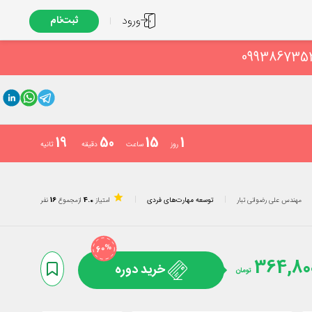
ورود
ثبت‌نام
19
50
15
1
روز
ساعت
دقیقه
ثانیه
مهندس علی رضوانی تبار
توسعه مهارت‌های فردی
امتیاز
4.0
از
مجموع
16
نفر
%
60
364,80
خرید دوره
تومان