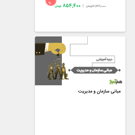
%
854,400
2,136,000
تومان
تومان
دکتر حمید فرید
4.8
از
24
رای
مبانی سازمان و مدیریت