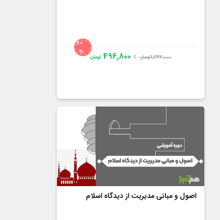
60
%
496,800
1,242,000
تومان
تومان
دکتر ناصر عسگری
4.2
از
36
رای
اصول و مبانی مدیریت از دیدگاه اسلام