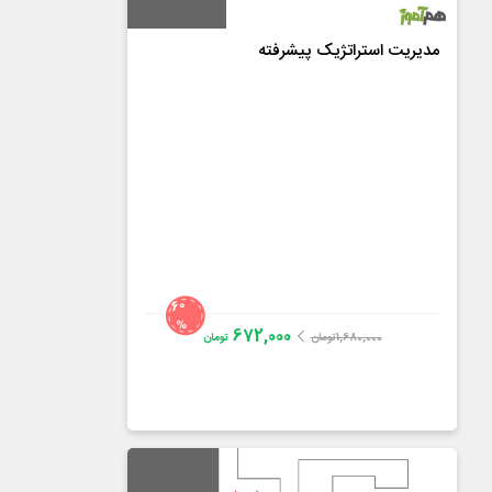
مدیریت استراتژیک پیشرفته
60
%
672,000
1,680,000
تومان
تومان
دکتر عطاءاله هرندی
4.1
از
25
رای