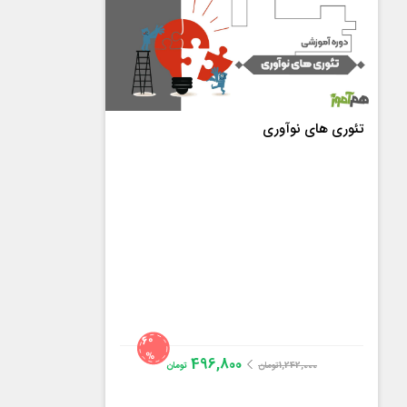
تئوری های نوآوری
60
%
496,800
1,242,000
تومان
تومان
خانم نگاه دادخواه