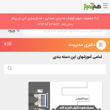
۶۰٪ تخفیف؛ سهم کوچک ما برای همدلی ؛ فعـال‌سازی آنی در پیام
رسان بله: 09938673523
ورود
دکتری مدیریت
7
تمامی آموزشهای این دسته بندی