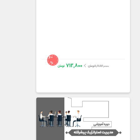
60
%
712,800
1,782,000
تومان
تومان
دکتر ناصر عسگری
4.0
از
14
رای