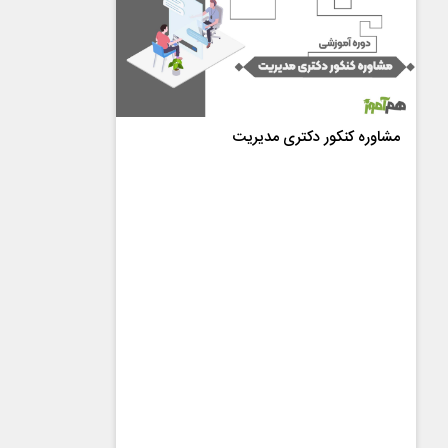
مشاوره کنکور دکتری مدیریت
4.6
از
8
رای
گروه آریانا
رایگان