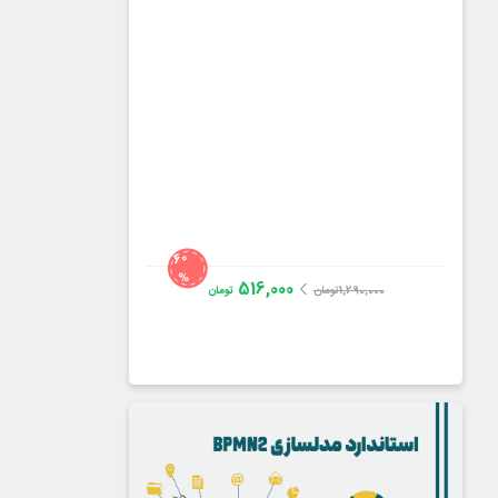
60
%
516,000
1,290,000
تومان
تومان
مهندس بهرام ناجدی
4.0
از
19
رای