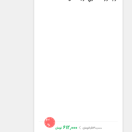
60
%
612,000
1,530,000
تومان
تومان