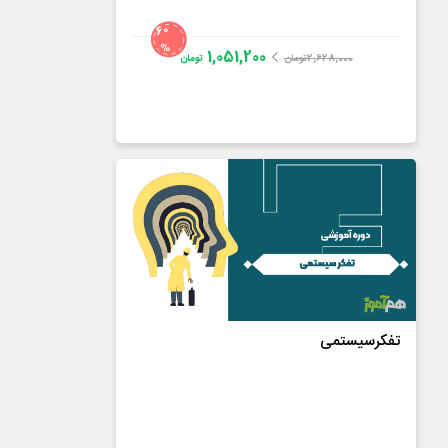
60
%
1,051,200
2,628,000
تومان
تومان
مدیر ایران
3.6
از
11
رای
تفکرسیستمی