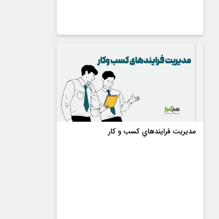
مهندس بهرام ناجدی
4.7
از
12
رای
مديريت فرايندهاي كسب و كار