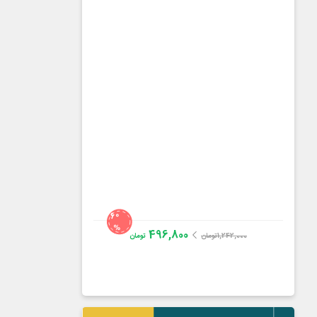
60
%
496,800
1,242,000
تومان
تومان
استاد حسین رضازاده
3.1
از
14
رای