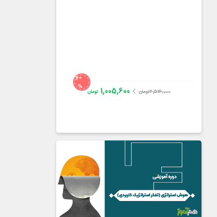
60
%
1,005,600
2,514,000
تومان
تومان
دکتر مجتبی لشکربلوکی
4.3
از
69
رای