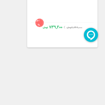
60
%
739,200
1,848,000
تومان
تومان
دکتر حمیدرضا نورعلیزاده
4.4
از
37
رای
نشست ذهن استراتژیست