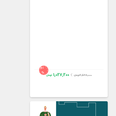
60
%
1,027,200
2,568,000
تومان
تومان
دکتر مجتبی لشکربلوکی
4.3
از
70
رای