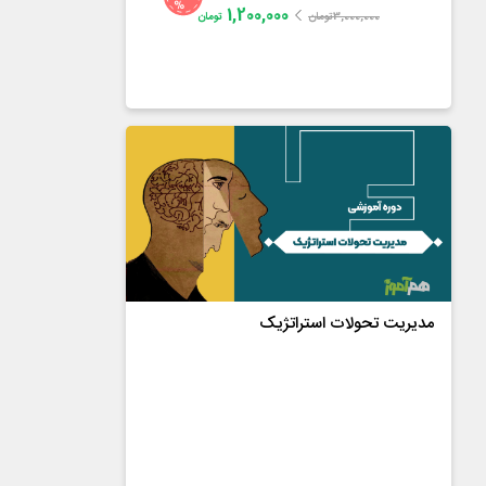
%
1,200,000
3,000,000
تومان
تومان
دکتر مجتبی لشکربلوکی
4.5
از
118
رای
مدیریت تحولات استراتژیک