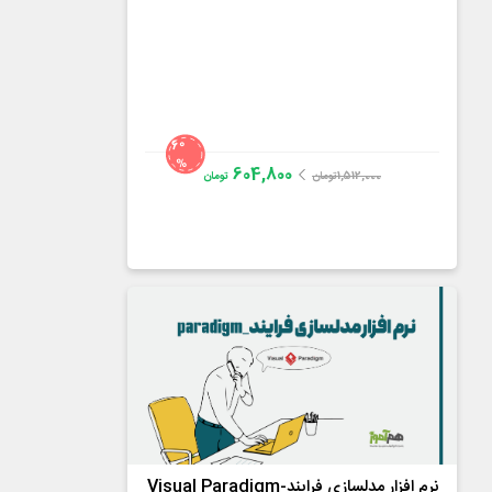
60
%
604,800
1,512,000
تومان
تومان
دکتر امین ترکمان
4.1
از
37
رای
نرم افزار مدلسازي فرايند-Visual Paradigm