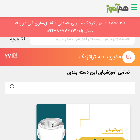
۶۰٪ تخفیف؛ سهم کوچک ما برای همدلی ؛ فعـال‌سازی آنی در پیام
رسان بله: 09938673523
ورود
مدیریت استراتژیک
27
تمامی آموزشهای این دسته بندی