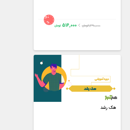
60
%
516,000
1,290,000
تومان
تومان
مهندس بهرام ناجدی
4.5
از
15
رای
هک رشد