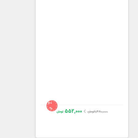
60
%
552,000
1,380,000
تومان
تومان
مدیر ایران
4.4
از
151
رای