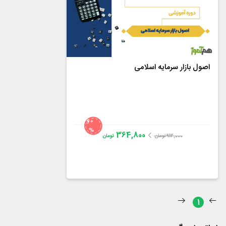
اصول بازار سرمایه اسلامی
60
%
364,800
912,000
تومان
تومان
مهندس حمید اسلامیان
4.8
از
14
رای
1