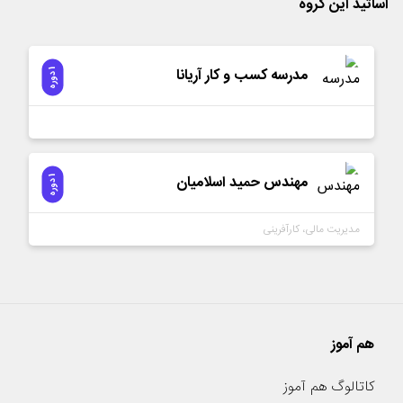
اساتید این گروه
مدرسه کسب و کار آریانا
1
ه
د
و
ر
مهندس حمید اسلامیان
1
ه
د
و
ر
مديريت مالی، کارآفرینی
هم آموز
کاتالوگ هم آموز