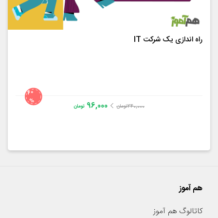
راه اندازی یک شرکت IT
60
%
96,000
240,000
تومان
تومان
Aaron Levie
4.4
از
9
رای
هم آموز
کاتالوگ هم آموز