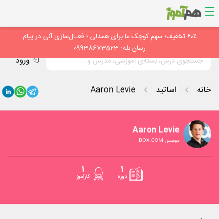
۶۰٪ تخفیف؛ سهم کوچک ما برای همدلی ؛ فعـال‌سازی آنی در پیام
رسان بله: 09938673523
ورود
خانه
اساتید
Aaron Levie
Aaron Levie
موسس BOX.COM
1
1
دوره
کارآموز