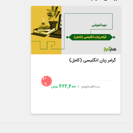
گرامر زبان انگلیسی (کامل)
60
%
422,400
1,056,000
تومان
تومان
سلاله برهلیا
4.7
از
18
رای