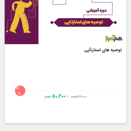
توصیه های استارتآپی
60
%
50,400
126,000
تومان
تومان
Sam Altman
5.0
از
2
رای