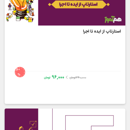
استارتاپ از ایده تا اجرا
60
%
96,000
240,000
تومان
تومان
Sam Altman
4.1
از
15
رای