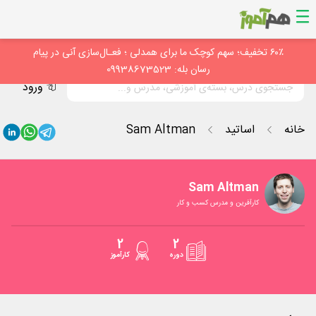
۶۰٪ تخفیف؛ سهم کوچک ما برای همدلی ؛ فعـال‌سازی آنی در پیام
رسان بله: 09938673523
ورود
خانه
اساتید
Sam Altman
Sam Altman
کارآفرین و مدرس کسب و کار
2
2
دوره
کارآموز