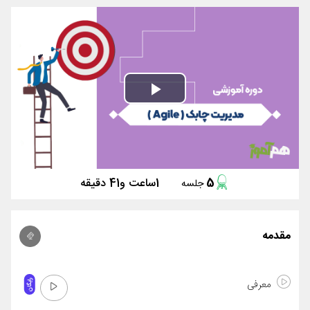
Play
Video
5
1ساعت و41 دقیقه
جلسه
مقدمه
معرفی
رایگان