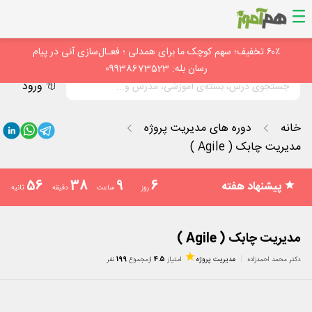
۶۰٪ تخفیف؛ سهم کوچک ما برای همدلی ؛ فعـال‌سازی آنی در پیام
رسان بله: 09938673523
ورود
خانه
دوره های مدیریت پروژه
مدیریت چابک ( Agile )
56
38
9
6
پیشنهاد هفته
روز
ساعت
دقیقه
ثانیه
مدیریت چابک ( Agile )
دکتر محمد احمدزاده
مدیریت پروژه
امتیاز
4.5
از
مجموع
199
نفر