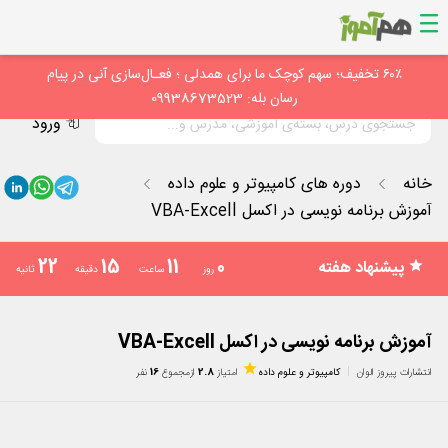
۶۰٪ تخفیف؛ سهم کوچک ما برای همدلی ؛ فعـال‌سازی آنی در پیام
رسان بله: 09938673523
ورود
خانه
دوره های کامپیوتر و علوم داده
آموزش برنامه نویسی در اکسل VBA-Excell
22
15
11
0
پیشنهاد هفته
روز
ساعت
دقیقه
ثانیه
آموزش برنامه نویسی در اکسل VBA-Excell
انتشارات پیروز الوان
کامپیوتر و علوم داده
امتیاز
2.8
از
مجموع
16
نفر