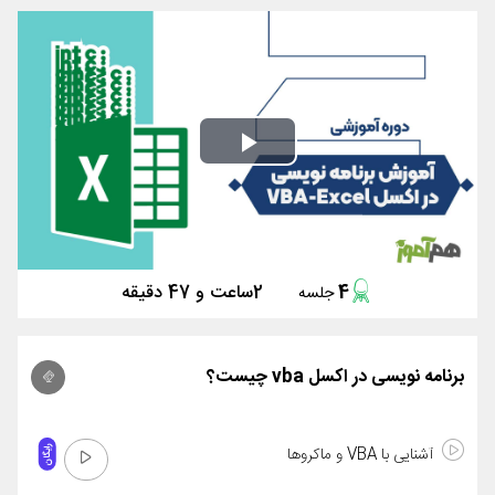
Play
Video
4
2ساعت و 47 دقیقه
جلسه
برنامه نویسی در اکسل vba چیست؟
آشنایی با VBA و ماکروها
رایگان