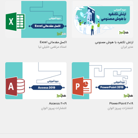
استفاده از انواع
کدها
همچون
اطلاعیه دادن به کاربر در صورت خطا
کار با توابع
function
و
ماژول
module
ارتش تکنفره با هوش مصنوعی
اکسل مقدماتی Excel
مدیر ایران
استاد مرتضی خلیلی نیا
Access 2019
PowerPoint 2019
انتشارات پیروز الوان
انتشارات پیروز الوان