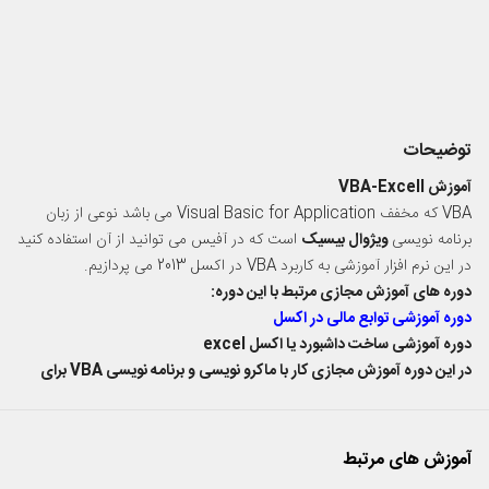
توضیحات
آموزش VBA-Excell
VBA که مخفف Visual Basic for Application می باشد نوعی از زبان
برنامه نویسی
ویژوال بیسیک
است که در آفیس می توانید از آن استفاده کنید
در این نرم افزار آموزشی به کاربرد VBA در اکسل 2013 می پردازیم.
دوره های آموزش مجازی مرتبط با این دوره:
دوره آموزشی توابع مالی در اکسل
دوره آموزشی ساخت داشبورد یا اکسل excel
در این دوره آموزش مجازی کار با ماکرو نویسی و برنامه نویسی VBA برای
excel می آموزیم:
ماکرونویسی
چیست؟
چطور
وارد فضای برنامه نویسی
اکسل بشویم؟
آموزش های مرتبط
چگونه در اکسل بتوانیم
برنامه نویسی
انجام دهیم؟