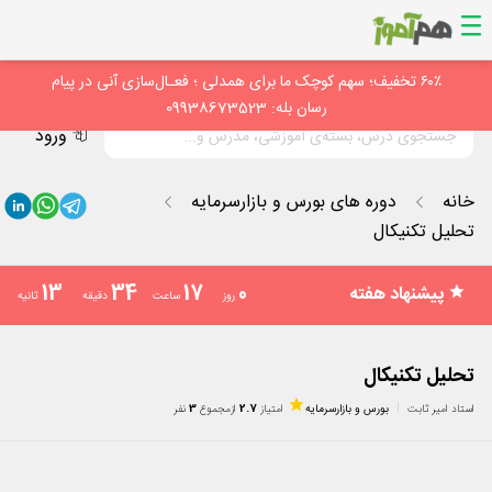
۶۰٪ تخفیف؛ سهم کوچک ما برای همدلی ؛ فعـال‌سازی آنی در پیام
رسان بله: 09938673523
ورود
خانه
دوره های بورس و بازارسرمایه
تحلیل تکنیکال
12
34
17
0
پیشنهاد هفته
روز
ساعت
دقیقه
ثانیه
تحلیل تکنیکال
استاد امیر ثابت
بورس و بازارسرمایه
امتیاز
2.7
از
مجموع
3
نفر