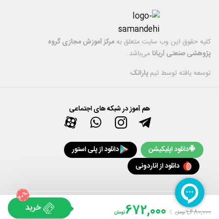
6- و ... پیش نیاز: با توجه به پوشش کامل مباحث بهترین پیش نیاز برای این
دوره دوره آشنایی با بازار بورس اوراق بهادار و حداقل چندبار خرید و فروش در
این بازار می باشد.
کليه حقوق اين وب سایت متعلق به
مرکز آموزش مجازی گروه
پژوهشی صنعتی آریانا
می‌باشد.
توسعه یافته توسط تیم
پاراتک
هم آموز در شبکه های اجتماعی
دانلود اپلیکیشن
دانلود از پلی استور
دانلود از اناردونی
%
60
672,000
خرید
1,680,000
تومان
تومان