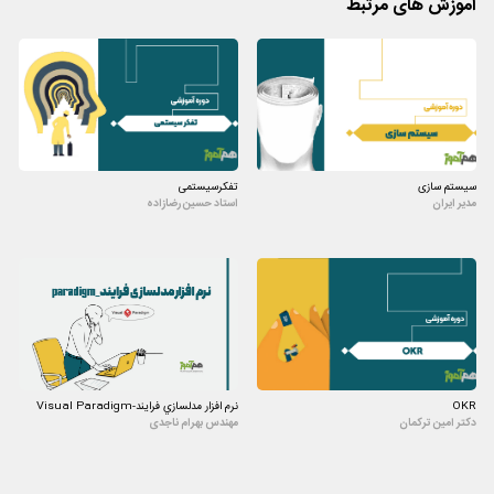
آموزش های مرتبط
سیستم سازی
تفکرسیستمی
مدیر ایران
استاد حسین رضازاده
OKR
نرم افزار مدلسازي فرايند-Visual Paradigm
دکتر امین ترکمان
مهندس بهرام ناجدی