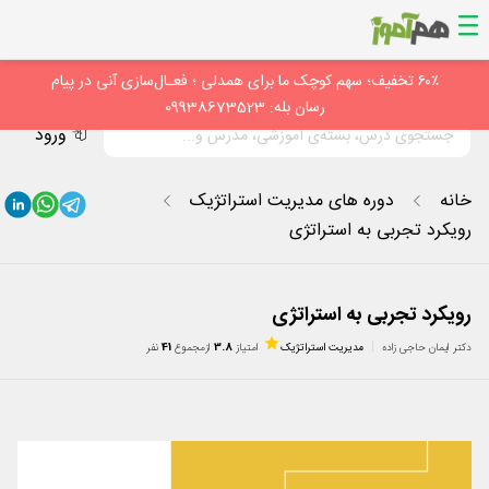
۶۰٪ تخفیف؛ سهم کوچک ما برای همدلی ؛ فعـال‌سازی آنی در پیام
رسان بله: 09938673523
ورود
خانه
دوره های مدیریت استراتژیک
رویکرد تجربی ‌به استراتژی
رویکرد تجربی ‌به استراتژی
دکتر ایمان حاجی زاده
مدیریت استراتژیک
امتیاز
3.8
از
مجموع
41
نفر