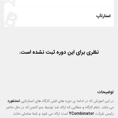
A
B
استارتآپ
مالی و حسابداری
رایگان
علامت تجاری و حق ثبت اختراع
رایگان
نظری برای این دوره ثبت نشده است.
بی توجهی به رقبا و استراتژی بلند مدت
رفتن به تعطیلات و تمرکز روی هدف
انجام کارهای مهم توسط بنیانگذار
توضیحات
تقویت ارتباط با افراد و رقابت پویا
در این آموزش که در ادامه ی دوره های قبلی کارگاه های استارتاپی
استنفورد
می باشد. تمام کارگاه و مطالبی که ارائه شد توسط سم آلتمن که در حال حاضر
پشتکار و درخواست
رئیس شرکت
YCombinator
است ارائه می شود و شما مباحثی مانند