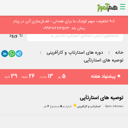
۶۰٪ تخفیف؛ سهم کوچک ما برای همدلی ؛ فعـال‌سازی آنی در پیام
رسان بله: 09938673523
ورود
خانه
دوره های استارتاپ و کارآفرینی
توصیه های استارتآپی
38
26
13
5
پیشنهاد هفته
روز
ساعت
دقیقه
ثانیه
توصیه های استارتآپی
Sam Altman
استارتاپ و کارآفرینی
امتیاز
5.0
از
مجموع
2
نفر