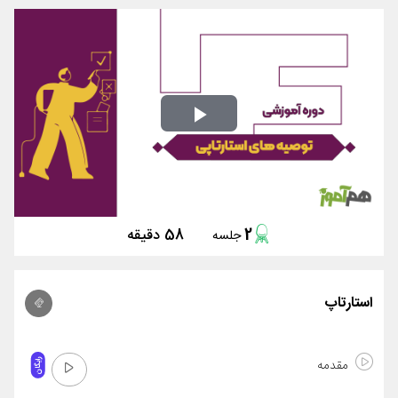
Play
Video
2
58 دقیقه
جلسه
استارتاپ
مقدمه
رایگان