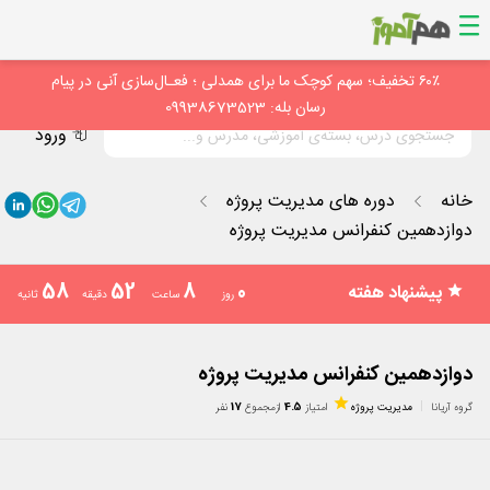
۶۰٪ تخفیف؛ سهم کوچک ما برای همدلی ؛ فعـال‌سازی آنی در پیام
رسان بله: 09938673523
ورود
خانه
دوره های مدیریت پروژه
دوازدهمین کنفرانس مدیریت پروژه
58
52
8
0
پیشنهاد هفته
روز
ساعت
دقیقه
ثانیه
دوازدهمین کنفرانس مدیریت پروژه
گروه آریانا
مدیریت پروژه
امتیاز
4.5
از
مجموع
17
نفر