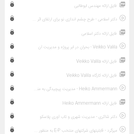
فایل ارائه مهندس ابوطالبی
دکتر اسلامی - طرح چشم اندازی نو برای ارتقای اثر بخشی مطالعات امکان سنجی پروژه
فایل ارائه دکتر اسلامی
Veikko Valila - بحران در ابر پروژه و مدیریت آن
فایل ارائه Veikko Valila
فایل ارائه کارگاه Veikko Valila
Heiko Ammermann - مدیریت پیچیدگی به منظور دستیابی به آرمان 2017 ایران
فایل ارائه Heiko Ammermann
دکتر شاکری - مدیریت شهری و تاب آوری پلاسکو
میزگرد - قابلیتهای شرکتهای منتخب E-P به منظور همکاریهای بین المللی